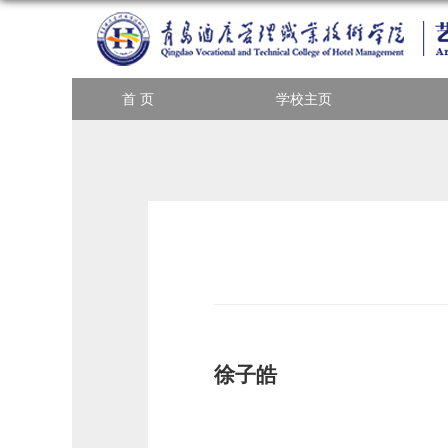
首 页
学校主页
徐子
皓