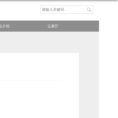
业介绍
云展厅